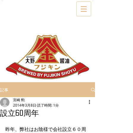
記事
宮崎 勲
2014年3月8日
読了時間: 1分
設立60周年
昨年、弊社はお陰様で会社設立６０周