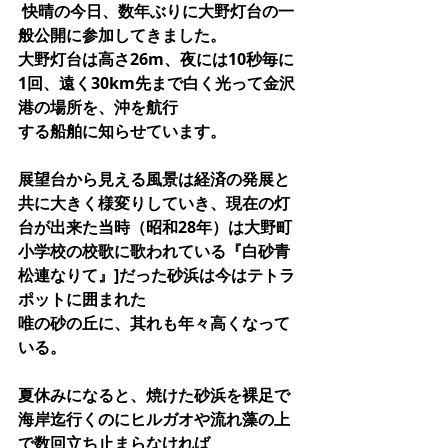
 快晴の今日、数年ぶりに大野灯台の一
般公開に参加してきました。
大野灯台は高さ26m、夜には10秒毎に
1回、遠く30km先まで白く光って金沢
港の場所を、沖を航行
する船舶に知らせています。
展望台から見える風景は経済の発展と
共に大きく様変りしていき、現在の灯
台が出来た当時（昭和28年）は大野町
小学校の校歌に歌われている『白砂青
松連なりて』]だった砂浜は今はテトラ
ポットに囲まれた
唯の砂の丘に、其れも年々高くなって
いる。
夏休みになると、焼けた砂浜を裸足で
海岸迄行くのにヒルガオや流れ藻の上
で数回立ち止まらなければ