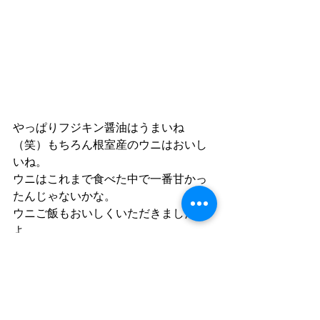
やっぱりフジキン醤油はうまいね
（笑）もちろん根室産のウニはおいし
いね。 
ウニはこれまで食べた中で一番甘かっ
たんじゃないかな。 
ウニご飯もおいしくいただきました
よ。 
コマイは、ルイベと軽くあぶっていた
だきました。 
ルイベとは半分凍った状態で食べる北
海道特有の食べ方です。シャリシャリ