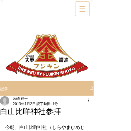
記事
宮崎 祥一
2013年1月2日
読了時間: 1分
白山比咩神社参拝
今朝、白山比咩神社（しらやまひめじ